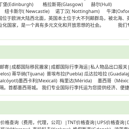
爱丁堡(Edinburgh) 格拉斯哥(Glasgow) 赫尔(Hull) 利兹
纽卡斯尔( Newcastle) 诺丁汉( Nottingham) 牛津(Oxf
克(York) 英国位于欧洲大陆西北面，英国本土位于大不列颠群岛，
第一个工业化国家，是一个具有多元文化和开放思想的社会。 我
寄|成都国际移民搬家|成都国际行李海运|私人物品出口报关|
los) 蒂华纳(Tijuana) 普埃布拉(Puebla) 瓜达拉哈拉 (Guadalaj
zahualcóyotl)墨西卡利(Mexicali) 梅里达(Mérida)
隔。首都墨西哥城。 我们专业国际行李托运为您提供经济、便
价格查询（费用，代理，公司）|TNT价格查询|UPS价格查询|D