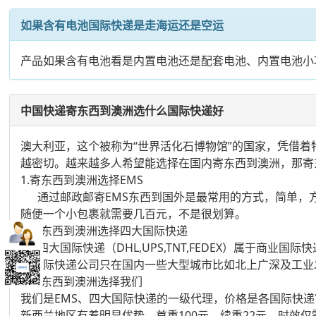
如果含有电池国际快递是走海运还是空运
产品如果含有电池看是内置电池还是配套电池、内置电池小功
中国快递寄东西到澳洲选什么国际快递好
澳大利亚，这个被称为“世界活化石博物馆”的国家，凭借
越密切。越来越多人希望能选择在国内寄东西到澳洲，那寄
1.寄东西到澳洲选择EMS
通过邮政邮寄EMS东西到国外是最常用的方式，简单，方便，
随便一个小包裹就需要几百元，不是很划算。
2.寄东西到澳洲选择四大国际快递
四大国际快递（DHL,UPS,TNT,FEDEX）属于商
大国际快递公司只在国内一些大型城市比如北上广深及工业
3.寄东西到澳洲选择我们
我们是EMS、四大国际快递的一级代理，价格是各国际快递
新西兰地区有着明显优势，首重100元，续重22元，时效