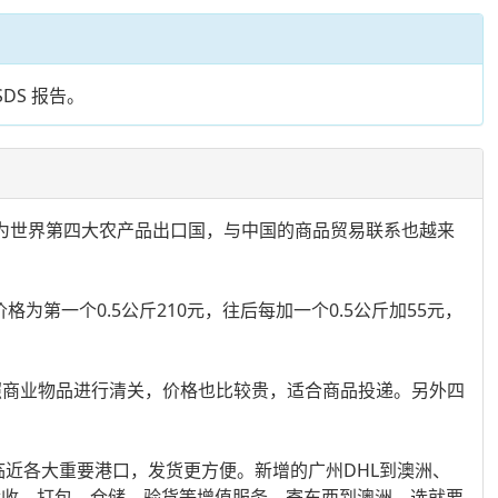
DS 报告。
为世界第四大农产品出口国，与中国的商品贸易联系也越来
一个0.5公斤210元，往后每加一个0.5公斤加55元，
，按照商业物品进行清关，价格也比较贵，适合商品投递。另外四
临近各大重要港口，发货更方便。新增的广州DHL到澳洲、
费代收、打包、仓储、验货等增值服务。寄东西到澳洲，选就要