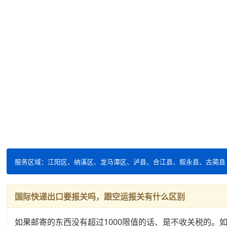
服务区域：江阳区、纳溪区、龙马潭区、泸县、合江县、叙永县、古蔺县
国际快递出口要报关吗，跟空运报关有什么区别
如果邮寄的东西没有超过1000限值的话、是不收关税的。