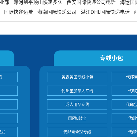
业部
漯河到平顶山快递多久
西安国际快递公司电话
海运国
国际快递运费
海南国际快递公司
湛江DHL国际快递电话
专线小包
货
美森美国专线小包
代邮
代邮宝加拿大专线
代邮
成人用品专线
代邮
国际E邮宝
代邮
代发
代邮宝全球专线
代邮