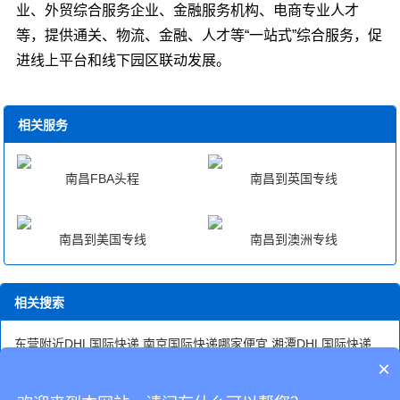
业、外贸综合服务企业、金融服务机构、电商专业人才
等，提供通关、物流、金融、人才等“一站式”综合服务，促
进线上平台和线下园区联动发展。
相关服务
南昌FBA头程
南昌到英国专线
南昌到美国专线
南昌到澳洲专线
相关搜索
东营附近DHL国际快递
南京国际快递哪家便宜
湘潭DHL国际快递
湘潭DHL国际快递电话
合肥国际快递公司
德州国际快递快递公司
×
深圳国际快递收件
郑州国际快递消毒
三亚国际快递公司
越南敏感
货快递专线