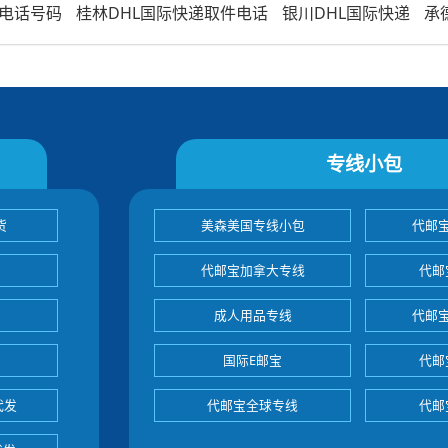
电话号码
桂林DHL国际快递取件电话
银川DHL国际快递
承
专线小包
货
美森美国专线小包
代邮
代邮宝加拿大专线
代邮
成人用品专线
代邮
国际E邮宝
代邮
代发
代邮宝全球专线
代邮