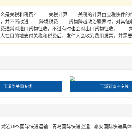
么是关税和税费？ 关税计算 关税的计算由应税快件的估
定，并不断改进 跨境税费 货物跨越政治疆界时，对其征
费通常对进口货物征收，不过有时也会对出口货物征收。 关
人在目的地支付关税和税费后，发件人会收到费用发票，并需
玉溪到美国专线
玉溪到澳洲专线
龙岩UPS国际快递运输
青岛国际快递空运
泰安国际快递具体