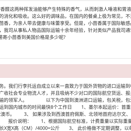
茴香醛这两种挥发油能够产生特殊的香气，从而刺激人唾液和胃
的消化和吸收。这么好的调味品，在国内的餐桌上极为常见，不
茴香，为亲人带去健康与味蕾享受。但是，小茴香属于国际敏感
，我司从事私人物品国际运输十余年经验，针对类似产品我司通
快递寄小茴香到美国价格是多少呢?
。我们行李托运自成立以来一直致力于国外货物的进口运输到
广收社会专业物流人才，并且吸纳不少对口的国际航空货运、报
口运输的领军人。 以下为中国到澳洲进口运输，包关税，包
到国内城市的时间最快8个工作日 1、墨尔本起运价：首重1KG
KG 2澳币。 3、 如果涉及到西澳首府佩斯、北领地首府达尔
 报价说明： 1、根据国际航空标准，计费重量以实际重量和
宽X高（CM）/4000=公斤 3、 此价格做不定期调整，以每月