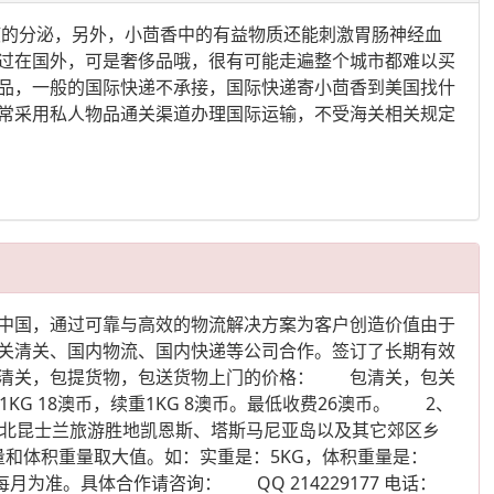
液的分泌，另外，小茴香中的有益物质还能刺激胃肠神经血
过在国外，可是奢侈品哦，很有可能走遍整个城市都难以买
品，一般的国际快递不承接，国际快递寄小茴香到美国找什
常采用私人物品通关渠道办理国际运输，不受海关相关规定
中国，通过可靠与高效的物流解决方案为客户创造价值由于
关清关、国内物流、国内快递等公司合作。签订了长期有效
清关，包提货物，包送货物上门的价格： 包清关，包关
 18澳币，续重1KG 8澳币。最低收费26澳币。 2、
文、北昆士兰旅游胜地凯恩斯、塔斯马尼亚岛以及其它郊区乡
体积重量取大值。如：实重是：5KG，体积重量是：
为准。具体合作请咨询： QQ 214229177 电话：