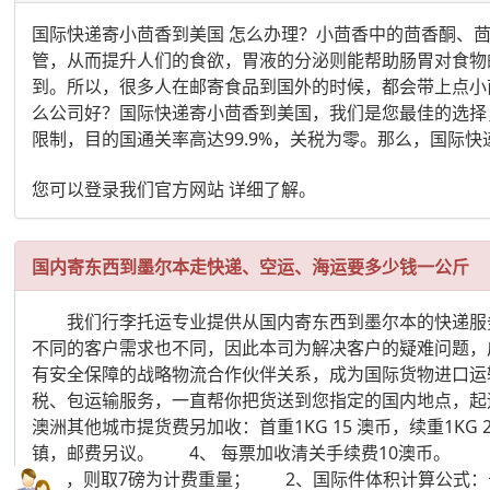
国际快递寄小茴香到美国 怎么办理？小茴香中的茴香酮、
管，从而提升人们的食欲，胃液的分泌则能帮助肠胃对食物
到。所以，很多人在邮寄食品到国外的时候，都会带上点小
么公司好？国际快递寄小茴香到美国，我们是您最佳的选择
限制，目的国通关率高达99.9%，关税为零。那么，国际
您可以登录我们官方网站 详细了解。
国内寄东西到墨尔本走快递、空运、海运要多少钱一公斤
我们行李托运专业提供从国内寄东西到墨尔本的快递服务
不同的客户需求也不同，因此本司为解决客户的疑难问题，
有安全保障的战略物流合作伙伴关系，成为国际货物进
税、包运输服务，一直帮你把货送到您指定的国内地点，起运
澳洲其他城市提货费另加收：首重1KG 15 澳币，续重1
镇，邮费另议。 4、 每票加收清关手续费10澳币。
7KG，则取7磅为计费重量； 2、国际件体积计算公式：长X