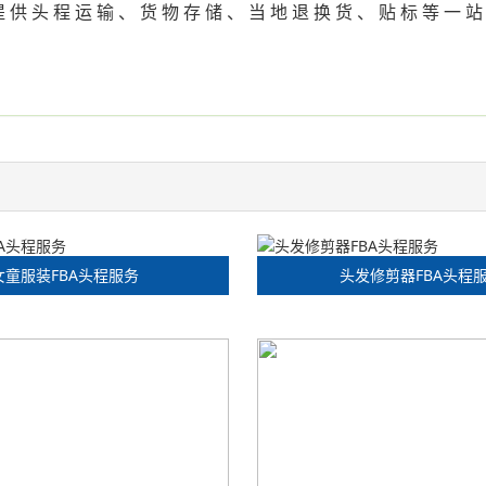
供 头 程 运 输 、 货 物 存 储 、 当 地 退 换 货 、 贴 标 等 一 站 式
女童服装FBA头程服务
头发修剪器FBA头程