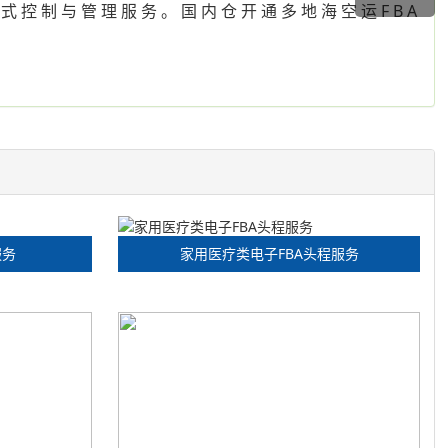
 控 制 与 管 理 服 务 。 国 内 仓 开 通 多 地 海 空 运 F B A
服务
家用医疗类电子FBA头程服务