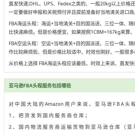
直发快递;DHL、UPS、Fedex之类的、一般20kg
一定要做好申报和关税预付并且提前准备好当地清关进口商
FBA海运头程：海运+当地清关+目的国派送、三位一体
比快递麻烦。但是价格便宜、如果按照1CBM=167kg来算
FBA空运头程：空运+当地清关+目的国派送、三位一体、
作比较麻烦些、但是价格比较适中、时效也刚好、一般很多
从价格上选择 FBA海运头程应该最低、时效上来说、直发快
亚马逊FBA头程服务包括哪些
对 中 国 大 陆 的 Amazon 用 户 来 说 、 亚 马 逊 F B A 头 
1 、 把 货 发 到 国 内 服 务 商 仓 库 ；
2 、 国 内 物 流 服 务 商 运 输 货 物 到 亚 马 逊 仓 库 （ 亚