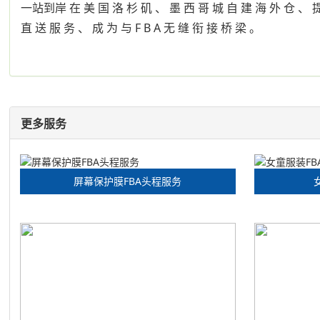
一站到岸 在 美 国 洛 杉 矶 、 墨 西 哥 城 自 建 海 外 仓 、 提 
直 送 服 务 、 成 为 与 F B A 无 缝 衔 接 桥 梁 。
更多服务
屏幕保护膜FBA头程服务