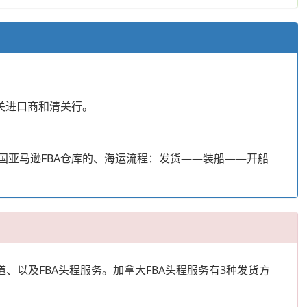
关进口商和清关行。
以到美国亚马逊FBA仓库的、海运流程：发货——装船——开船
以及FBA头程服务。加拿大FBA头程服务有3种发货方