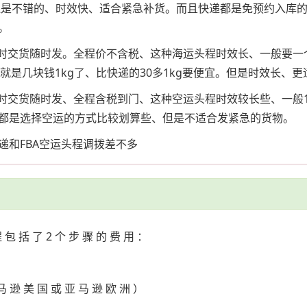
以上价格还是不错的、时效快、适合紧急补货。而且快递都是免预约
。
、随时交货随时发。全程价不含税、这种海运头程时效长、一般要
、就是几块钱1kg了、比快递的30多1kg要便宜。但是时效长、
随时交货随时发、全程含税到门、这种空运头程时效较长些、一般1
都是选择空运的方式比较划算些、但是不适合发紧急的货物。
递和FBA空运头程调拨差不多
程 包 括 了 2 个 步 骤 的 费 用 ：
 马 逊 美 国 或 亚 马 逊 欧 洲 ）