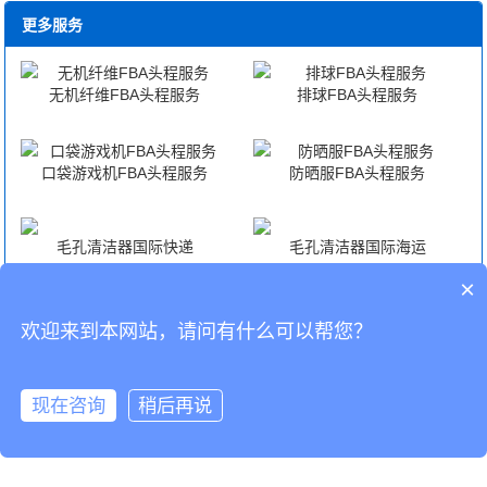
更多服务
无机纤维FBA头程服务
排球FBA头程服务
口袋游戏机FBA头程服务
防晒服FBA头程服务
毛孔清洁器国际快递
毛孔清洁器国际海运
×
毛孔清洁器国际空运
毛孔清洁器海外仓代发货
欢迎来到本网站，请问有什么可以帮您？
CopyRight © 深圳市韬博供应链有限公司
现在咨询
稍后再说
海外仓代发
国际物流
联系我们