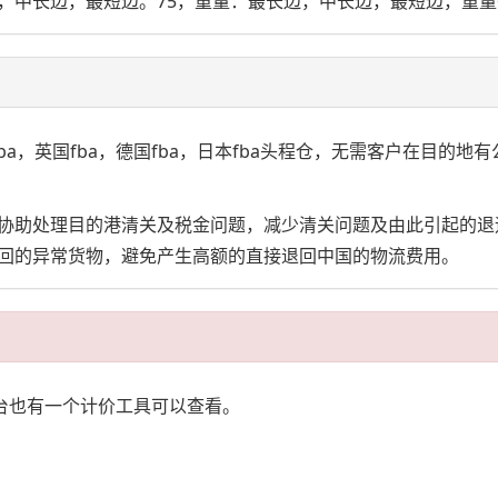
长边，最短边。75，重量：最长边，中长边，最短边，重量<=2
国fba，德国fba，日本fba头程仓，无需客户在目的地有公司。FBA
协助处理目的港清关及税金问题，减少清关问题及由此引起的退
回的异常货物，避免产生高额的直接退回中国的物流费用。
后台也有一个计价工具可以查看。
；