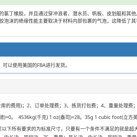
的氯丁橡胶，并且通过穿冲浪者、潜水员、帆板、皮划艇和其他
胶泡沫的绝缘性能主要取决于材料内部包裹的气泡，这降低了其
店，可以使用美国的FBA进行发货。
仓库的费用)；2、订单处理费；3、拣货打包费；4、重量处理费；
。 4536kg(千克) 1 oz(盎司)=28。35g 1 cubic foot(立方
满足以下所有要求的为标准尺寸，只要有一个条件不满足的就是超大