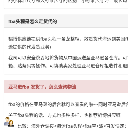
的小标准尺寸和大标准尺寸的区别：小标准尺寸为：最长边，中
fba头程是怎么走货代的
韬博供应链提供fba头程一条龙整柜，散货货代海运到美国fba，英
逊提供的代发货业务)
我司可以安全稳妥地将货物从中国运送至亚马逊各仓库。可
箱、贴条码等操作。可协助卖家处理亚马逊仓库拒收件和退
亚马逊fba 发货了，怎么查询物流
fba的价格在亚马逊的后台就可以查看的啦~~同时亚马逊
关于fba头程的话、方式也多种多样、也推荐韬博供应链
价格比较：海外仓调拨<海运fba头程<fba空+派<直发快递