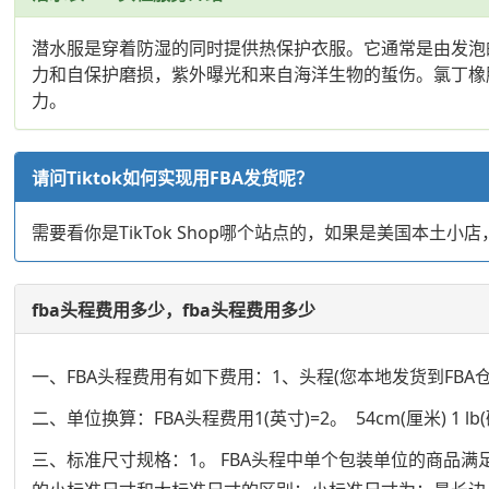
潜水服是穿着防湿的同时提供热保护衣服。它通常是由发泡
力和自保护磨损，紫外曝光和来自海洋生物的蜇伤。氯丁橡
力。
请问Tiktok如何实现用FBA发货呢？
需要看你是TikTok Shop哪个站点的，如果是美国本土小
fba头程费用多少，fba头程费用多少
一、FBA头程费用有如下费用：1、头程(您本地发货到FBA
二、单位换算：FBA头程费用1(英寸)=2。 54cm(厘米) 1 lb(磅)=0
三、标准尺寸规格：1。 FBA头程中单个包装单位的商品