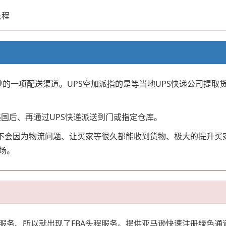
头程
逊的一项配送渠道。UPS空加派指的是等当地UPS快递公司提取货
美国后、再通过UPS快递派送到门或指定仓库。
、不会因为物流问题、让买家等很久都能收到货物、极大的提升买
场。
务、所以就出现了FBA头程服务。提供亚马逊快速注册绿色通道、