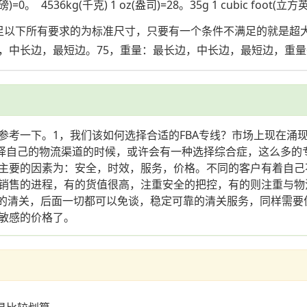
。 4536kg(千克) 1 oz(盎司)=28。35g 1 cubic foot(立方
满足以下所有要求的为标准尺寸，只要有一个条件不满足的就是超大
长边，最短边。75，重量：最长边，中长边，最短边，重量<=2
一下。1，我们该如何选择合适的FBA专线？市场上现在涌现很多
选择自己的物流渠道的时候，或许会有一种选择综合症，这么多的
主要的因素为：安全，时效，服务，价格。不同的客户有着自己
销售的进程，有的货值很高，注重安全的把控，有的则注重与物
全稳定的清关，后面一切都可以免谈，稳定可靠的清关服务，同样
敏感的价格了。