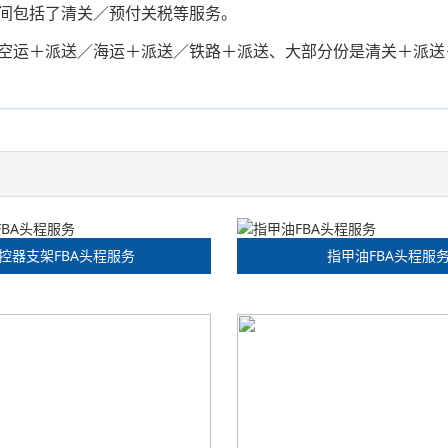
间包括了清关／预付关税等服务。
空运＋派送／海运＋派送／铁路＋派送、大部分份是清关＋派送
控器支架FBA头程服务
指甲油FBA头程服