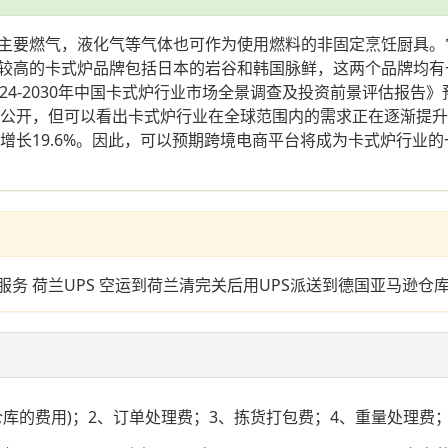
主要燃气，液化气等气体也可作为使用燃料的非固定烹饪厨具。
较高的卡式炉品牌包括日本的岩谷和韩国脉鲜，这两个品牌均有
4-2030年中国卡式炉行业市场全景调查及投资前景评估报告》预
有详细公开，但可以看出卡式炉行业在全球范围内的需求正在逐渐
同比增长19.6%。因此，可以预期跨境电商平台将成为卡式炉行
服务 荷兰UPS 空运到荷兰清完关后用UPS派送到德国亚马逊仓
仓库的费用)；2、订单处理费；3、拣货打包费；4、重量处理费；