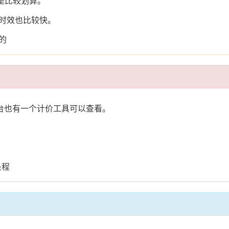
是比较划算。
时效也比较快。
的
后台也有一个计价工具可以查看。
；
头程