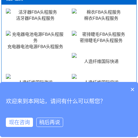
洁牙器FBA头程服务
棉衣FBA头程服务
密排睫毛FBA头程服务
充电器电池电源FBA头程服务
人造纤维国际快递
人造纤维国际海运
人造纤维国际空运
×
欢迎来到本网站，请问有什么可以帮您？
人造纤维海外仓代发货
CopyRight © 深圳市韬博供应链有限公司
现在咨询
稍后再说
海外仓代发
国际物流
联系我们