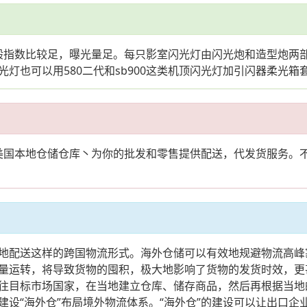
一般指数比较足，曝光量足。每只影室闪光灯由闪光炮和造型炮两
灯也可以用580二代和sb900这类机顶闪光灯加引闪器柔光
供美国本地仓储仓库丶为你的批发和零售提供配送，代发货服务。
地配送这样的跨国物流形式。海外仓储可以有效地规避物流高峰
量运转，将导致货物的囤积，极大地影响了货物的发货时效，更
往目标市场国家，在当地建立仓库、储存商品，然后再根据当地
建设“海外仓”布局境外物流体系。“海外仓”的建设可以让出口