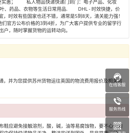
递更实惠； 私人物品快递快递门到门：电子产品、化妆
、药品、衣物等生活日常用品. DHL - 时效快捷，价
格便宜，时效有些国家也还不错，通常是5到8天，清关能力强！
们官方公布价格的3到4折，为广大客户提供专业的留学行
出户，随时掌握货物的运转动向。
沟通，并为您提供苏州货物运往英国的物流费用报价及相关咨
在线客服
服务热线
布鞋应避免接触溶剂，酸，碱，油等易腐蚀物，要不心爱的
程中保持快递物品干净、整洁的送到国外，是非常重要的。