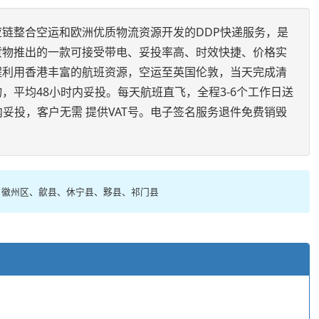
链整合空运和欧洲优质物流资源开发的DDP快递服务，是
货物推出的一款可接受带电、妥投率高、时效快捷、价格实
程利用香港丰富的航班资源，空运至英国伦敦，当天完成清
，平均48小时内妥投。每天航班直飞，全程3-6个工作日送
内妥投，客户无需 提供VAT号。电子签名服务退件免费销毁
、徽州区、歙县、休宁县、黟县、祁门县