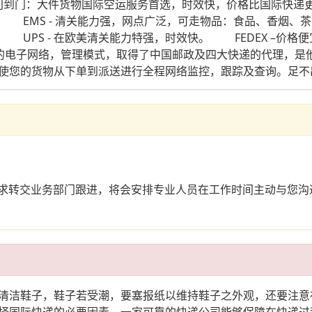
门到门：大件货物国际空运服务首选，时效快，价格比国际快
EMS - 清关能力强，网点广泛，可走物品：食品、香烟、茶叶
L UPS - 在欧美清关能力特强，时效快。 FEDEX –价
电子网络，管理模式，取得了中国邮政及四大快递的代理，是他
使您的货物从下单到派送进行全程网络监控，跟踪及查询。足不
的需求转交业务部门跟进，将会安排专业人员在工作时间主动与您
清洁鞋子，鞋子若受潮，要塞报纸以维持鞋子之外观，还要注意
择国际快递的必要因素，一家可靠的快递公司能够保障在快递过