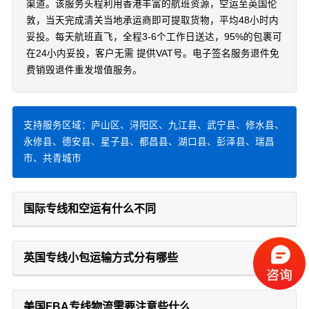
渠道。该服务头程利用香港丰富的航班资源，空运至英国伦
敦，当天完成清关当地承运商即可提取货物，平均48小时内
妥投。每天航班直飞，全程3-6个工作日送达，95%的包裹可
在24小内妥投，客户无需 提供VAT号。电子签名服务退件免
费销毁退件重发增值服务。
支持服务区域：庐山区、浔阳区、九江县、武宁县、修水县、
永修县、德安县、星子县、都昌县、湖口县、彭泽县、瑞昌
市、共青城市
国际专线和空运有什么不同
英国专线小包运输方式分有哪些
美国FBA专线物流需要注意些什么