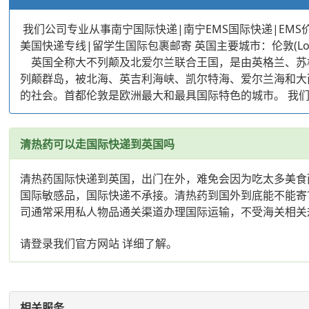
我们公司专业从事南宁国际快递|南宁EMS国际快递|EMS价
美国快递专线|留学生国际包裹邮寄 英国主要城市：伦敦(London) 曼彻
英国全称大不列颠及北爱尔兰联合王国，是由英格兰、苏
列颠群岛，被北海、英吉利海峡、凯尔特海、爱尔兰海和大西
的社会。首都伦敦是欧洲最大和最具国际特色的城市。 我
清热药可以走国际快递到英国吗
清热药国际快递到英国，出门在外，难免会因为吃太多美食
国际敏感品，国际快递不承接。清热药到国外到底能不能寄
司通常采用私人物品通关渠道办理国际运输，不受海关相关规
请登录我们官方网站 详细了解。
相关服务