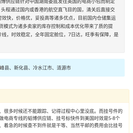
韬博供应链针对中国湖南娄底发往英国的电商小包而制定
，头程通过国内或香港的航空直飞目的国，清关后直接交
有时效快，价格优，妥投高等诸多优点，目前国内仓储集运
发货模式为诸多卖家的库存控制和成本优化带来了质的提
快专线，时效稳定，全年固定舱位，7日达，旺季有保障，是
峰县、新化县、冷水江市、涟源市
、很多时候还不能跟踪、记得过程中心里没底。而挂号件的
电商专线的韬博供应链、挂号标快件到美国时效是5-8个
务、着急的时候查不到件就是干等、当然平邮的费用会比挂号