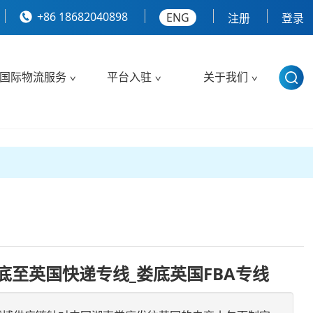
+86 18682040898
ENG
注册
登录
国际物流服务
平台入驻
关于我们
底至英国快递专线_娄底英国FBA专线