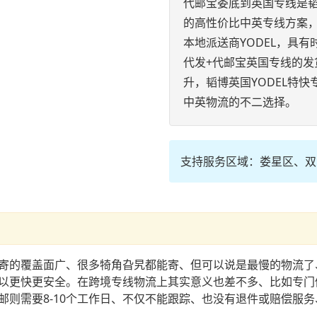
代邮宝娄底到英国专线是
的高性价比中英专线方案
本地派送商YODEL，具
代发+代邮宝英国专线的
升，韬博英国YODEL特
中英物流的不二选择。
支持服务区域：娄星区、双
寄的覆盖面广、很多犄角旮旯都能寄、但可以说是最慢的物流了
以更快更安全。在跨境专线物流上其实意义也差不多、比如专门做
邮则需要8-10个工作日、不仅不能跟踪、也没有退件或赔偿服