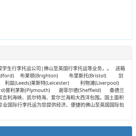
留学生行李托运公司|佛山至英国行李托运等业务，。 送箱
rd) 布莱顿(Brighton) 布里斯托(Bristol) 剑
兹(Leeds)莱斯特(Leicester) 利物浦(Liverpool)
ord)普利茅斯(Plymouth) 谢菲尔德(Sheffield) 桑德兰
被北海、英吉利海峡、凯尔特海、爱尔兰海和大西洋包围。国土面积
们专业国际行李托运为您提供经济、便捷的佛山至英国国际包