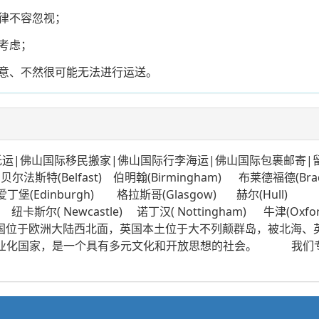
律不容忽视；
考虑；
意、不然很可能无法进行运送。
运|佛山国际移民搬家|佛山国际行李海运|佛山国际包裹邮寄|
Belfast) 伯明翰(Birmingham) 布莱德福德(Bradfo
y)爱丁堡(Edinburgh) 格拉斯哥(Glasgow) 赫尔(Hull) 利
纽卡斯尔( Newcastle) 诺丁汉( Nottingham) 牛津(Oxf
克(York) 英国位于欧洲大陆西北面，英国本土位于大不列颠群岛，
第一个工业化国家，是一个具有多元文化和开放思想的社会。 我