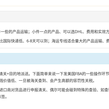
大件一些的产品运输；小件一点的产品、可以选DHL、费用和实
国际快递低、6-8天可以到；海运专线适合量大的产品运输、费
的地清关+目的地派送。下面简单来说一下发美国FBA的一些操作
践价值低、一旦被海关查到、会产生高额的惩罚性关税。
进口商对货品进行申报清关、偶尔可能会碰到特殊的查验、如查
标签。