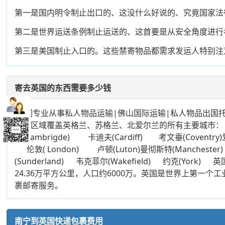
第一是国内明令制止出口的、这没什么好说的、究竟国家法
第二是世界运送条例制止运送的、这首要是从安全角度进行
第三是美国制止入口的。这些禁寄物品都需求发运人特别注
寄去英国的东西需要多少钱
我们专业从事私人物品运输|佛山国际运输|私人物品出国托
服务区域覆盖英格兰、苏格兰、北爱尔兰的所有主要城市： 贝尔法斯特(
桥(Cambrigde) 卡迪夫(Cardiff) 考文垂(Coventr
伦敦( London) 卢顿(Luton)曼彻斯特(Manchester) 
(Sunderland) 韦克菲尔(Wakefield) 约
24.36万平方公里，人口约6000万。英国是世界上
裹邮寄服务。
南宁到英国快递包裹费用