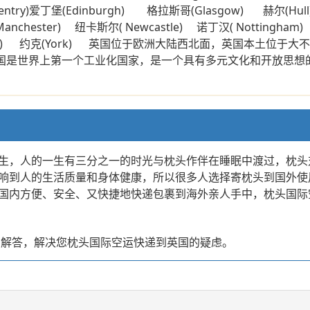
ntry)爱丁堡(Edinburgh) 格拉斯哥(Glasgow) 赫尔(Hu
Manchester) 纽卡斯尔( Newcastle) 诺丁汉( Nottingh
(Wakefield) 约克(York) 英国位于欧洲大陆西北面，英
0万。英国是世界上第一个工业化国家，是一个具有多元文化和开
生，人的一生有三分之一的时光与枕头作伴在睡眠中渡过，枕头
响到人的生活质量和身体健康，所以很多人选择寄枕头到国外使
国内方便、安全、又快捷地快递包裹到海外亲人手中，枕头国际
您解答，解决您枕头国际空运快递到英国的疑虑。