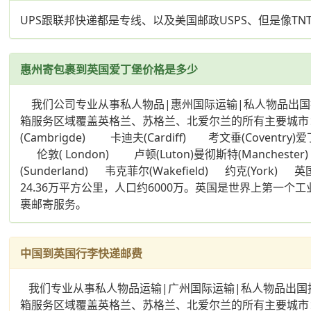
UPS跟联邦快递都是专线、以及美国邮政USPS、但是像T
惠州寄包裹到英国爱丁堡价格是多少
我们公司专业从事私人物品|惠州国际运输|私人物品出国
箱服务区域覆盖英格兰、苏格兰、北爱尔兰的所有主要城市： 贝尔法斯特
(Cambrigde) 卡迪夫(Cardiff) 考文垂(Coventry)
伦敦( London) 卢顿(Luton)曼彻斯特(Manchester) 
(Sunderland) 韦克菲尔(Wakefield) 约
24.36万平方公里，人口约6000万。英国是世界上
裹邮寄服务。
中国到英国行李快递邮费
我们专业从事私人物品运输|广州国际运输|私人物品出国托
箱服务区域覆盖英格兰、苏格兰、北爱尔兰的所有主要城市： 贝尔法斯特(