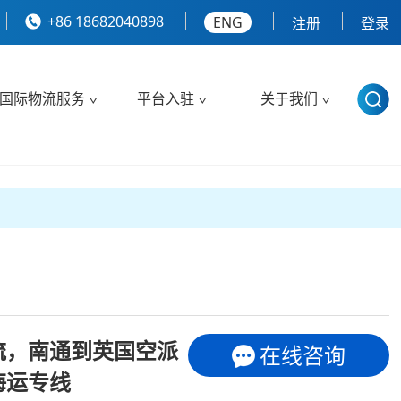
+86 18682040898
ENG
注册
登录
国际物流服务
平台入驻
关于我们
流，南通到英国空派
在线咨询
海运专线