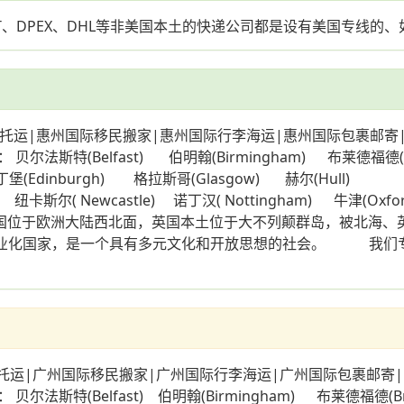
NT、DPEX、DHL等非美国本土的快递公司都是设有美国专线的
托运|惠州国际移民搬家|惠州国际行李海运|惠州国际包裹邮寄
(Belfast) 伯明翰(Birmingham) 布莱德福德(Bradf
爱丁堡(Edinburgh) 格拉斯哥(Glasgow) 赫尔(Hull) 利兹
纽卡斯尔( Newcastle) 诺丁汉( Nottingham) 牛津(Oxf
克(York) 英国位于欧洲大陆西北面，英国本土位于大不列颠群岛，
第一个工业化国家，是一个具有多元文化和开放思想的社会。 我
运|广州国际移民搬家|广州国际行李海运|广州国际包裹邮寄
Belfast) 伯明翰(Birmingham) 布莱德福德(Bradfo