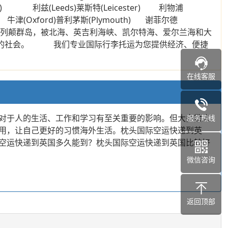
ll) 利兹(Leeds)莱斯特(Leicester) 利物浦
am) 牛津(Oxford)普利茅斯(Plymouth) 谢菲尔德
国本土位于大不列颠群岛，被北海、英吉利海峡、凯尔特海、爱尔兰海和大
放思想的社会。 我们专业国际行李托运为您提供经济、便捷
在线客服
对于人的生活、工作和学习有至关重要的影响。但大多数人
服务热线
用，让自己更好的习惯海外生活。枕头国际空运快递到英
空运快递到英国多久能到？枕头国际空运快递到英国比较好
微信咨询
返回顶部