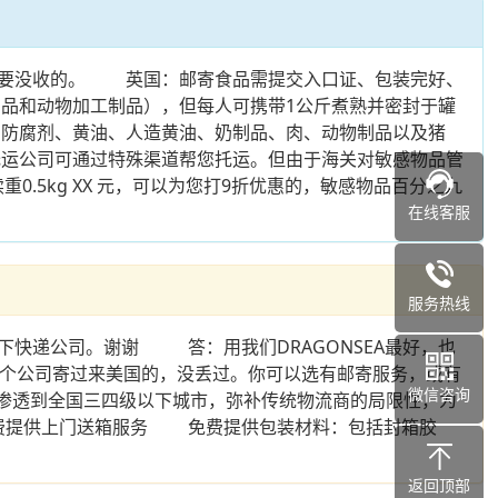
就要没收的。 英国：邮寄食品需提交入口证、包装完好、
制品和动物加工制品），但每人可携带1公斤煮熟并密封于罐
防腐剂、黄油、人造黄油、奶制品、肉、动物制品以及猪
运公司可通过特殊渠道帮您托运。但由于海关对敏感物品管
0.5kg XX 元，可以为您打9折优惠的，敏感物品百分之九
在线客服
服务热线
快递公司。谢谢 答：用我们DRAGONSEA最好，也
这个公司寄过来美国的，没丢过。你可以选有邮寄服务，或有
微信咨询
渗透到全国三四级以下城市，弥补传统物流商的局限性，为
费提供上门送箱服务 免费提供包装材料：包括封箱胶
返回顶部