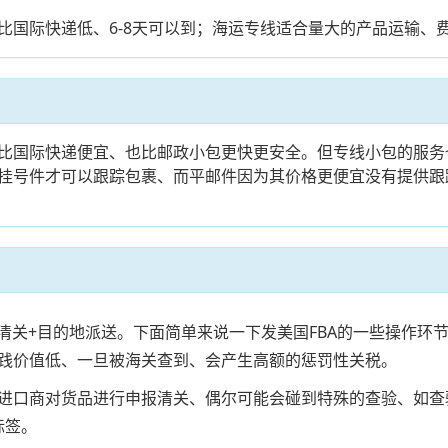
国际快递低、6-8天可以到；海运专线适合量大的产品运输、费
比国际快递便宜、也比邮政小包更快更安全。但专线小包的服务
挂号件才可以跟踪包裹、而平邮件因为其价格更便宜没有提供跟
的地清关+目的地派送。下面简单来说一下发美国FBA的一些操作
践价值低、一旦被海关查到、会产生高额的惩罚性关税。
进口商对货品进行申报清关、偶尔可能会碰到特殊的查验、如查
标签。