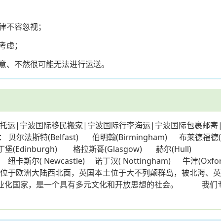
律不容忽视；
考虑；
意、不然很可能无法进行运送。
托运|宁波国际移民搬家|宁波国际行李海运|宁波国际包裹邮寄
(Belfast) 伯明翰(Birmingham) 布莱德福德(Bradf
爱丁堡(Edinburgh) 格拉斯哥(Glasgow) 赫尔(Hull) 利兹
纽卡斯尔( Newcastle) 诺丁汉( Nottingham) 牛津(Oxf
克(York) 英国位于欧洲大陆西北面，英国本土位于大不列颠群岛，
第一个工业化国家，是一个具有多元文化和开放思想的社会。 我