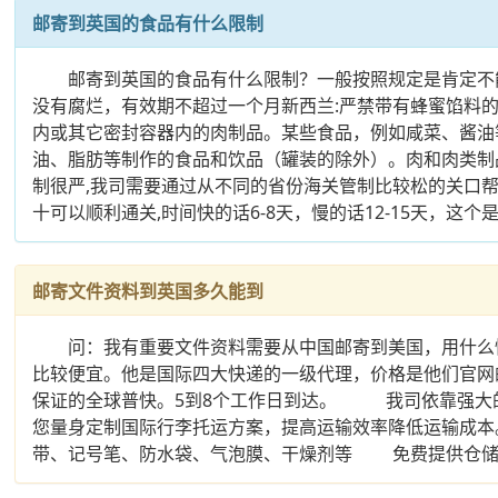
邮寄到英国的食品有什么限制
邮寄到英国的食品有什么限制？一般按照规定是肯定不能
没有腐烂，有效期不超过一个月新西兰:严禁带有蜂蜜馅料
内或其它密封容器内的肉制品。某些食品，例如咸菜、酱
油、脂肪等制作的食品和饮品（罐装的除外）。肉和肉类
制很严,我司需要通过从不同的省份海关管制比较松的关口帮您将
十可以顺利通关,时间快的话6-8天，慢的话12-15天，这个
邮寄文件资料到英国多久能到
问：我有重要文件资料需要从中国邮寄到美国，用什么快
比较便宜。他是国际四大快递的一级代理，价格是他们官网
保证的全球普快。5到8个工作日到达。 我司依靠强大
您量身定制国际行李托运方案，提高运输效率降低运输
带、记号笔、防水袋、气泡膜、干燥剂等 免费提供仓储