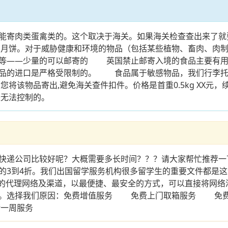
寄肉类蛋禽类的。这个取决于海关。如果海关检查查出来了
的月饼。对于威胁健康和环境的物品（包括某些植物、畜肉、肉
油等——少量的可以邮寄的 英国禁止邮寄入境的食品主要有用
制品的进口是严格受限制的。 食品属于敏感物品，我们行李托
该物品寄出,避免海关查件扣件。价格是首重0.5kg XX元，续重
是无法控制的。
递公司比较好呢？大概需要多长时间？？？请大家帮忙推荐一下
的3到4折。我们出国留学服务机构很多留学生的重要文件都是
的代理网络及渠道，以最便捷、最安全的方式，可以直接将网络
成本。选择我们原因：免费增值服务 免费上门取箱服务 免
一周服务