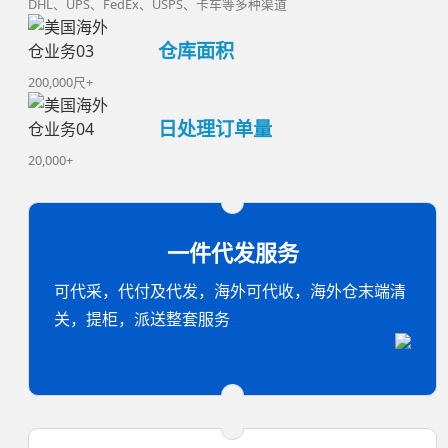
DHL、UPS、FedEx、USPS、卡车等多种渠道
仓库面积
200,000尺+
日处理订单量
20,000+
一件代发服务
可代采，代付及代发，海外可代收，海外仓末端清
关，提柜，派送整套服务
独立站能对接海外仓一件代发吗
海外仓一件代发，24小时能出库吗？
海外仓一件代发，多久能出库？