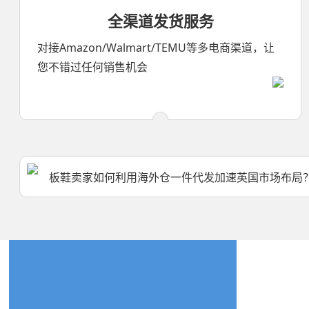
婴儿车蚊网美国海外仓代发服务
全渠道发货服务
猫睡袋美国海外仓代发服务优势
对接Amazon/Walmart/TEMU等多电商渠道，让
您不错过任何销售机会
室内篮球架美国海外仓代发托管案例
欧美风男鞋美国海外仓代发托管案例
微型打印机美国海外仓代发托管案例
休闲羊毛靴品类日本海外仓一件代发：低成本高效运
板鞋卖家如何利用海外仓一件代发加速英国市场布局
独立站能对接海外仓一件代发吗
海外仓一件代发，24小时能出库吗？
海外仓一件代发，多久能出库？
婴儿车蚊网美国海外仓代发服务