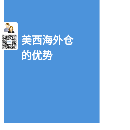
猫睡袋美国海外仓代发服务优势
室内篮球架美国海外仓代发托管案例
欧美风男鞋美国海外仓代发托管案例
美西海外仓
微型打印机美国海外仓代发托管案例
休闲羊毛靴品类日本海外仓一件代发：低成本高效运
的优势
板鞋卖家如何利用海外仓一件代发加速英国市场布局