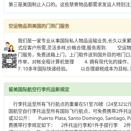
第三是美国制止入口的。这些禁寄物品都需求发运人特别注
空运物品到美国的门到门服务
我们是一家专业从事国际私人物品运输业务,长久以来累积
作方式应客户所需,灵活多样,价格合理,服务周到. 空运物品
门到门服务，免费送箱上门，上门取件送到国外目的地门口
件、作单、对帐全程计算机管理 4. 拥有现代化的操作
7. 10多年国际快递经验。 以合理避税成本为目标, 
留美国际航空行李托运新规定
行李托运至所有飞行航点的重量在51至70磅（24至32
国航空自行李托运至所有国际飞行航点，可免费携带2件托运
或32公斤： Puerto Plata, Santo Domingo, Santiago, Po
费携带行李规定如下： 2件托运行李和1件手提行李 2件