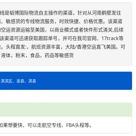
专线是韬博国际物流自主操作的渠道，针对从河南鹤壁发往
磁、敏感货的专线物流服务，时效快捷、价格优惠。该渠道
空运资源运输至美国，以商业模式或者快件形式清关,后续
送。该渠道可迅速获取跟踪单号，并可在我司官网、17track等
。头程直发:，航班资源丰富，大陆/香港空运直飞美国。可
，液体，粉末，食品，药品等敏感货
、淇滨区、浚县、淇县
、如果想要快、可以走航空专线、FBA头程等。