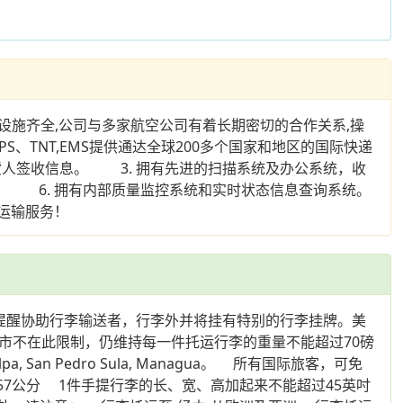
设施齐全,公司与多家航空公司有着长期密切的合作关系,操
S、TNT,EMS提供通达全球200多个国家和地区的国际快递
人签收信息。 3. 拥有先进的扫描系统及办公系统，收
。 6. 拥有内部质量监控系统和实时状态信息查询系统。
品运输服务！
为提醒协助行李输送者，行李外并将挂有特别的行李挂牌。美
市不在此限制，仍维持每一件托运行李的重量不能超过70磅
Tegucigalpa, San Pedro Sula, Managua。 所有国际旅客，可免
57公分 1件手提行李的长、宽、高加起来不能超过45英吋