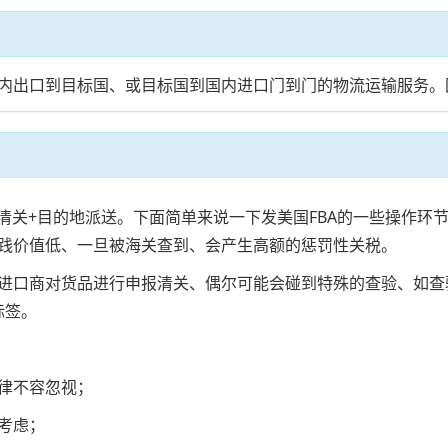
内出口到目标国、或目标国到国内进口门到门的物流运输服务。
的地清关+目的地派送。下面简单来说一下发美国FBA的一些操作
践价值低、一旦被海关查到、会产生高额的惩罚性关税。
进口商对货品进行申报清关、偶尔可能会碰到特殊的查验、如查
标签。
律不容忽视；
考虑；