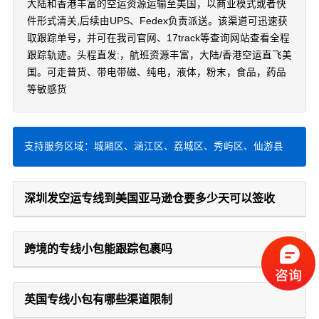
大陆和香港丰富的空运资源运输至美国，以商业模式或者快
件形式清关,后续由UPS、Fedex负责派送。该渠道可迅速获
取跟踪单号，并可在我司官网、17track等查询网站查看全程
跟踪轨迹。头程直发:，航班资源丰富，大陆/香港空运直飞美
国。可走普货、带电带磁、纯电，液体，粉末，食品，药品
等敏感货
支持服务区域：城厢区、涵江区、荔城区、秀屿区、仙游县
深圳发空运专线到美国亚马逊仓要多少天可以签收
跨境的专线小包能跟踪包裹吗
英国专线小包有哪些渠道限制