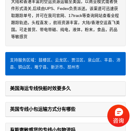
大陆和香港丰富的空运资源运输至美国，以商业模式或者快
件形式清关,后续由UPS、Fedex负责派送。该渠道可迅速获
取跟踪单号，并可在我司官网、17track等查询网站查看全程
跟踪轨迹。头程直发:，航班资源丰富，大陆/香港空运直飞美
国。可走普货、带电带磁、纯电，液体，粉末，食品，药品
等敏感货
支持服务区域：鼓楼区、云龙区、贾汪区、泉山区、丰县、沛
县、铜山区、睢宁县、新沂市、邳州市
美国海运专线快船时效要多久
英国专线小包运输方式分有哪些
有能寄敏感货的专线小包物流吗