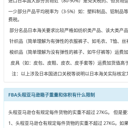
进口日本国大部分货物近（80-90%）是免关税的、但货物
一少部分产品平均税率为（3-5%）如：塑料制品、铝制品
费税。
部分名品日本海关要求比较严格如纺织类产品、该大类产
针织品（简单理解为有弹性的衣服裤子、如毛衣、T恤、丝袜
梭织品（简单理解为没有弹性的裤子、如牛仔裤等）运费加货
皮具（如：皮包、皮鞋、皮衣、皮手套等）运费加货值高于1
注：以上涉及日本国进口关税等说明以日本海关实际核定
FBA头程亚马逊箱子重量和体积有什么限制
头程亚马逊仓有规定每件货物的实重不超过 27KG。 但是要求长
1、头程亚马逊仓有规定每件货物的实重不超过 27KG。如