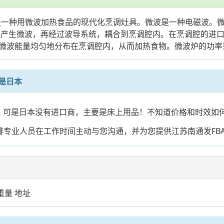
，顾名思义，就是一种用微波加热食品的现代化烹调灶具。微波是一种电
连续产生微波，再经过波导系统，耦合到烹调腔内。在烹调腔的进
波能量均匀地分布在烹调腔内，从而加热食物。微波炉的功率范围
是日本
本，可是日本没有进口商，主要是床上用品！不知道价格和时效如
排专业人员在工作时间主动与您沟通，并为您提供江苏南通发F
重量 地址