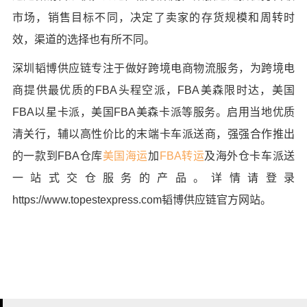
市场，销售目标不同，决定了卖家的存货规模和周转时
效，渠道的选择也有所不同。
深圳韬博供应链专注于做好跨境电商物流服务，为跨境电
商提供最优质的
FBA头程空派
，
FBA美森限时达
，
美国
FBA以星卡派
，
美国FBA美森卡派
等服务。
启用当地优质
清关行，辅以高性价比的末端卡车派送商，强强合作推出
的一款到FBA仓库
美国海运
加
FBA转运
及海外仓卡车派送
一站式交仓服务的产品。详情请登录
https://www.topestexpress.com
韬博供应链官方网站。