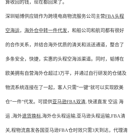
算收回的钱，现在都回来了。
深圳韬博供应链作为跨境电商物流服务
公司主营
FBA头程
空海运
，
海外仓中转一件代发
，和船公司和航司都有很好
的合作关系，并结合海外优质的清关和派送通道，整合了
多条安全，快捷，实惠的头程空海派渠道。同时，韬博在
欧美拥有自营海外仓超过3万平，并通过自行研发的仓储及
物流系统连接在了一起，客人只需“一键”就可以实现欧美
仓“一件”代发。可提供
亚马逊FBA双清
, 快递直发 空运 海
运 ,海外
退货换标
,海外仓头程运输,亚马逊头程运输,FBA清
关,程物流直发各国亚马逊FBA仓时效只需3天到达，代理清