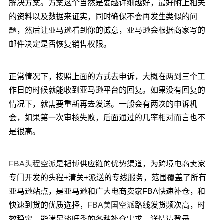
解决方案。方案这个当然是要越详细越好，最好附上相关
的资料以及数据来证实，同时确保不会再发生类似的问
题，然后让亚马逊看到你的诚意，亚马逊会根据商家写的
邮件决定是否恢复销售权限。
正常情况下，按照上面的方式去申诉，大概在两到三个工
作日的时候就能收到亚马逊平台的回复。如果没有回复的
情况下，就需要重新再去发送。一般会有两次的申诉机
会，如果第一次审核失败，后面通过的几率相对而言也不
是很高。
FBA头程空派
是韬博供应链的优势渠道，为跨境电商卖家
专门开发的头程+清关+派送的专线服务，范围覆盖了所有
亚马逊站点，是亚马逊和广大电商卖家FBA快速补仓，和
快速到货的优质选择，
FBA美国空派
路线发货频次高，时
效稳定，能满足淡旺季的各种补仓需求。详情请登录