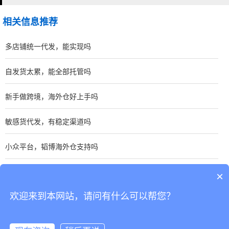
相关信息推荐
多店铺统一代发，能实现吗
自发货太累，能全部托管吗
新手做跨境，海外仓好上手吗
敏感货代发，有稳定渠道吗
小众平台，韬博海外仓支持吗
时效不达标，会被平台限流吗
×
欢迎来到本网站，请问有什么可以帮您？
CopyRight © 深圳市韬博供应链有限公司