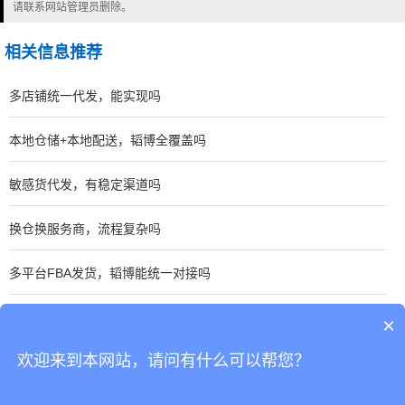
请联系网站管理员删除。
相关信息推荐
多店铺统一代发，能实现吗
本地仓储+本地配送，韬博全覆盖吗
敏感货代发，有稳定渠道吗
换仓换服务商，流程复杂吗
多平台FBA发货，韬博能统一对接吗
从海外仓转FBA，流程简单吗
×
欢迎来到本网站，请问有什么可以帮您？
CopyRight © 深圳市韬博供应链有限公司