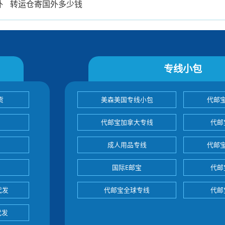
外
转运仓寄国外多少钱
专线小包
货
美森美国专线小包
代邮
代邮宝加拿大专线
代邮
成人用品专线
代邮
国际E邮宝
代邮
代发
代邮宝全球专线
代邮
代发