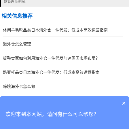
站管理员删除。
相关信息推荐
休闲羊毛靴品类日本海外仓一件代发：低成本高效运营指南
海外仓怎么管理
板鞋卖家如何利用海外仓一件代发加速英国市场布局？
路亚杆品类日本海外仓一件代发：低成本高效运营指南
跨境海外仓怎么做
手表卖家如何优化东南亚海外仓一件代发？关键策略分享
×
欢迎来到本网站，请问有什么可以帮您？
CopyRight © 深圳市韬博供应链有限公司