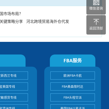
微信咨询
国市场布局？
关键策略分享
河北跨境贸易海外仓代发
返回顶部
FBA服务
宝新西兰专线
欧洲FBA卡航
宝美国专线
FBA美森限时达
宝敏感货专线
FBA头程空派
宝澳洲专线
美国FBA以星卡派