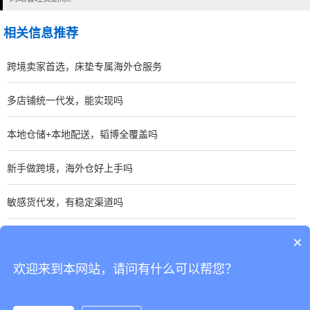
相关信息推荐
跨境卖家首选，床垫专属海外仓服务
多店铺统一代发，能实现吗
本地仓储+本地配送，韬博全覆盖吗
新手做跨境，海外仓好上手吗
敏感货代发，有稳定渠道吗
大件家具跨境发货，如何保证时效稳定
×
欢迎来到本网站，请问有什么可以帮您？
CopyRight © 深圳市韬博供应链有限公司