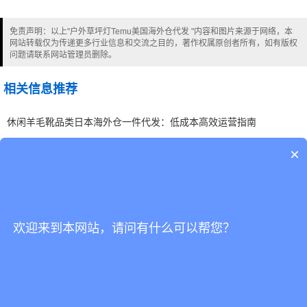
免责声明：以上"户外草坪灯Temu美国海外仓代发 "内容和图片来源于网络，本
网站转载仅为传递更多行业信息和交流之目的，著作权属原创者所有，如有版权
问题请联系网站管理员删除。
相关信息推荐
休闲羊毛靴品类日本海外仓一件代发：低成本高效运营指南
×
海外仓怎么管理
板鞋卖家如何利用海外仓一件代发加速英国市场布局？
路亚杆品类日本海外仓一件代发：低成本高效运营指南
欢迎来到本网站，请问有什么可以帮您？
跨境海外仓怎么做
手表卖家如何优化东南亚海外仓一件代发？关键策略分享