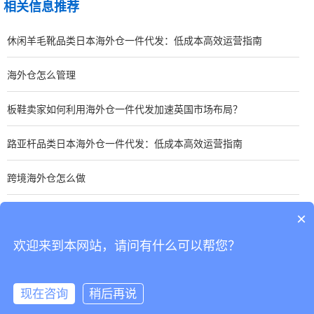
相关信息推荐
休闲羊毛靴品类日本海外仓一件代发：低成本高效运营指南
海外仓怎么管理
板鞋卖家如何利用海外仓一件代发加速英国市场布局？
路亚杆品类日本海外仓一件代发：低成本高效运营指南
跨境海外仓怎么做
手表卖家如何优化东南亚海外仓一件代发？关键策略分享
×
欢迎来到本网站，请问有什么可以帮您？
CopyRight © 深圳市韬博供应链有限公司
现在咨询
稍后再说