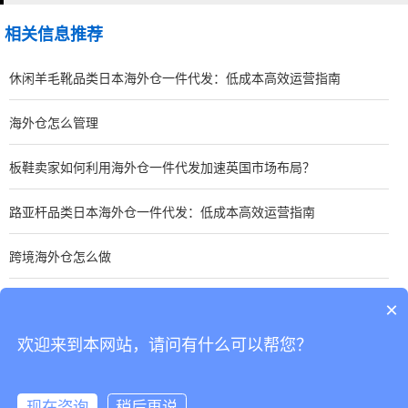
相关信息推荐
休闲羊毛靴品类日本海外仓一件代发：低成本高效运营指南
海外仓怎么管理
板鞋卖家如何利用海外仓一件代发加速英国市场布局？
路亚杆品类日本海外仓一件代发：低成本高效运营指南
跨境海外仓怎么做
手表卖家如何优化东南亚海外仓一件代发？关键策略分享
×
欢迎来到本网站，请问有什么可以帮您？
CopyRight © 深圳市韬博供应链有限公司
现在咨询
稍后再说