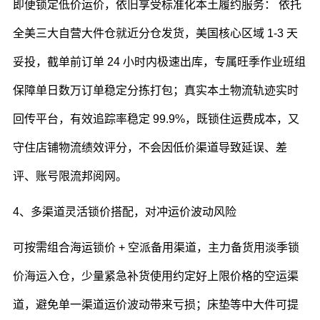
即便锁定低价运价，依旧享受标准化本土履约服务： 依托
全美三大自营大件仓就近分仓发货，美国核心区域 1-3 天
妥投，截单前订单 24 小时内极速出库，专属旺季作业班组
保障单日数万订单稳定分拣打包；真实本土物流轨迹实时
回传平台，有效追踪率稳定 99.9%，既锁住运费成本，又
守住店铺物流绩效评分，不会因低价渠道导致延误、差
评、账号限流邦阅网。
4、多渠道灵活锁价搭配，对冲运价波动风险
可按需组合海运锁价 + 空派备用渠道，主力备货用淡季锁
价海运入仓，少量紧急补货使用约定好上限价格的空运渠
道，避免单一渠道运价波动带来亏损；床垫等中大件可提