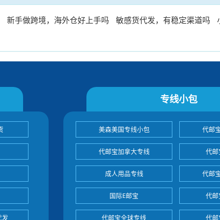
吗
新手做跨境，海外仓好上手吗
敏感货代发，有稳定渠道吗
专线小包
货
美森美国专线小包
代邮
代邮宝加拿大专线
代邮
成人用品专线
代邮
国际E邮宝
代邮
代发
代邮宝全球专线
代邮