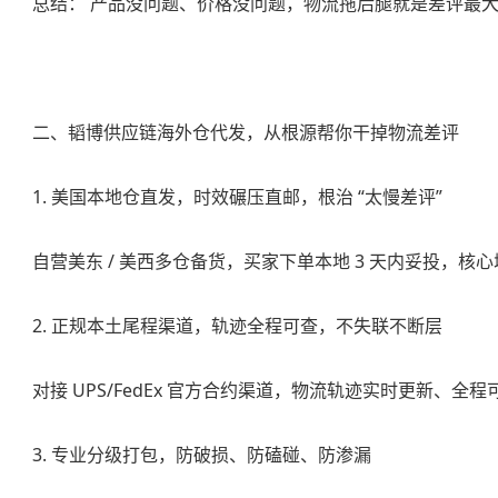
总结： 产品没问题、价格没问题，物流拖后腿就是差评最
二、韬博供应链
海外仓代发
，从根源帮你干掉物流差评
1. 美国本地仓直发，时效碾压直邮，根治 “太慢差评”
自营美东 / 美西多仓备货，买家下单本地 3 天内妥投
2. 正规本土尾程渠道，轨迹全程可查，不失联不断层
对接 UPS/FedEx 官方合约渠道，物流轨迹实时更新
3. 专业分级打包，防破损、防磕碰、防渗漏