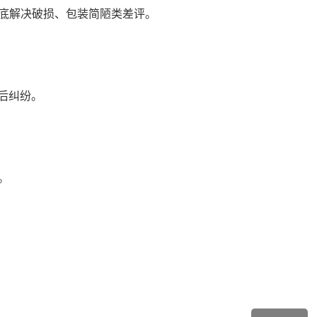
底解决破损、包装简陋类差评。
后纠纷。
。