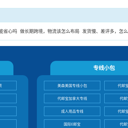
能省心吗
做长期跨境，物流该怎么布局
发货慢、差评多，怎
专线小包
货
美森美国专线小包
代邮
代邮宝加拿大专线
代邮
成人用品专线
代邮
国际E邮宝
代邮