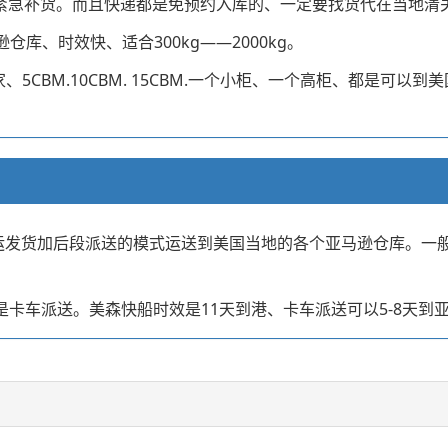
适合紧急补货。而且快递都是免预约入库的、一定要找货代在当地清
库、时效快、适合300kg——2000kg。
、5CBM.10CBM. 15CBM.一个小柜、一个高柜、都是可
海运发货加后段派送的模式运送到美国当地的各个亚马逊仓库。一般
是卡车派送。美森快船时效是11天到港、卡车派送可以5-8天到