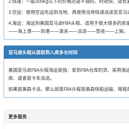
2.快递：一般300kg以下的价格还是不错的、时效快、
3.空运：使用空运先运到当地、再使用当地快递派送至亚马逊仓
4.海运：海运到美国亚马逊FBA头程、适用于很大很多的卖家
——海上漂——到港——清关——派送——签收——上架。
亚马逊头程从提取到入库多长时间
美国亚马逊FBA头程海运是指：发到FBA仓库的货、采用
库、或者是卡车派送。
如果是美森卡派、那么就是FBA头程是美森快船运输、尾程
更多服务