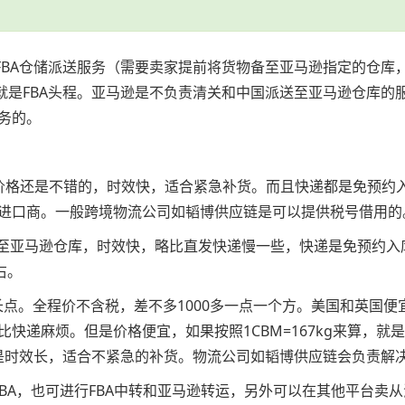
。FBA仓储派送服务（需要卖家提前将货物备至亚马逊指定的仓
就是FBA头程。亚马逊是不负责清关和中国派送至亚马逊仓库的
务的。
kg以上价格还是不错的，时效快，适合紧急补货。而且快递都是免
进口商。一般跨境物流公司如韬博供应链是可以提供税号借用的
送至亚马逊仓库，时效快，略比直发快递慢一些，快递是免预约
右。
微长点。全程价不含税，差不多1000多一点一个方。美国和英国
麻烦。但是价格便宜，如果按照1CBM=167kg来算，就是几块
，但是时效长，适合不紧急的补货。物流公司如韬博供应链会负责解
BA，也可进行FBA中转和亚马逊转运，另外可以在其他平台卖