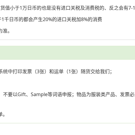
值小于1万日币的也是没有进口关税及消费税的、反之会有7-10
千日币的都会产生20%的进口关税加8%的消费
为准。
系统中打印发票（3张）和运单（1张）随货交给我们；
；
不要以Gift、Sample等词语申报；物品为服装类产品、发
单。