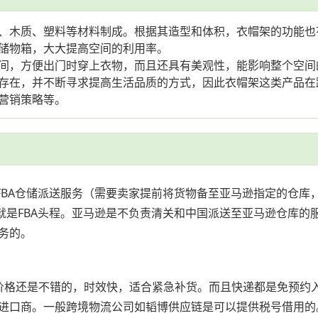
、木质、塑料等材料制成。根据其造型和体积，衣帽架的功能也
储物箱，大大提高空间的利用率。
间，方便出门时穿上衣物，而且还具有美观性，能影响整个空间
存在，并不断寻求提高生活品质的方式，因此衣帽架这类产品在
营销策略等。
。FBA仓储派送服务（需要卖家提前将货物备至亚马逊指定的仓
就是FBA头程。亚马逊是不负责清关和中国派送至亚马逊仓库的
务的。
kg以上价格还是不错的，时效快，适合紧急补货。而且快递都是免
进口商。一般跨境物流公司如韬博供应链是可以提供税号借用的