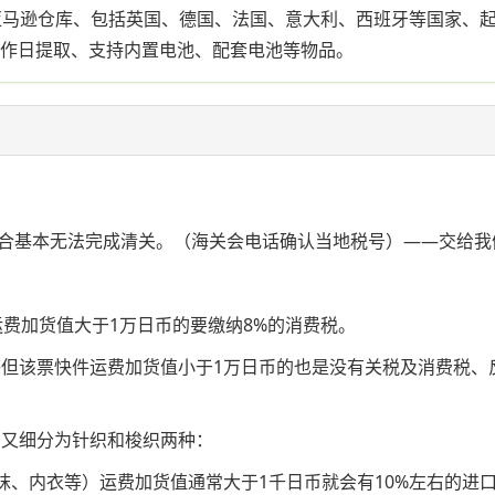
马逊仓库、包括英国、德国、法国、意大利、西班牙等国家、起重2
7-9个工作日提取、支持内置电池、配套电池等物品。
合基本无法完成清关。（海关会电话确认当地税号）——交给我
运费加货值大于1万日币的要缴纳8%的消费税。
等但该票快件运费加货值小于1万日币的也是没有关税及消费税、反
品又细分为针织和梭织两种：
、内衣等）运费加货值通常大于1千日币就会有10%左右的进口