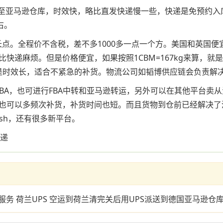
送至亚马逊仓库，时效快，略比直发快递慢一些，快递是免预约
右。
微长点。全程价不含税，差不多1000多一点一个方。美国和英国
麻烦。但是价格便宜，如果按照1CBM=167kg来算，就是几块
，但是时效长，适合不紧急的补货。物流公司如韬博供应链会负责解
BA，也可进行FBA中转和亚马逊转运，另外可以在其他平台卖
也可以多频次补货，补货时间也短。而且货物到仓前已经解决了
sh，还有很多新平台。
快递
服务 荷兰UPS 空运到荷兰清完关后用UPS派送到德国亚马逊仓