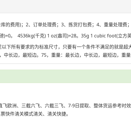
仓库的费用)；2、订单处理费；3、拣货打包费；4、重量处理费；
。 4536kg(千克) 1 oz(盎司)=28。35g 1 cubic foot(立方
满足以下所有要求的为标准尺寸，只要有一个条件不满足的就是超大
长边，最短边。75，重量：最长边，中长边，最短边，重量<=2
直飞欧洲、三截六飞、六截三飞、7-9日提取、整体货运参考时效
单票快件清关模式清关、清关快捷。