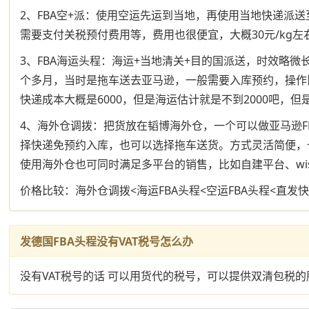
2、FBA空+派：使用空运先运到当地，再使用当地快递派
需要支付关税预付费用等，费用也很便宜，大概30元/kg左
3、FBA海运头程：海运+当地清关+目的国派送，时效略
个多月，当时是拖车送去亚马逊，一般需要入库预约，操作比快递
快递成本大概是6000，但是海运估计就是不到2000吧
4、海外仓调拨：把货放在韬博海外仓，一个可以做亚马逊F
择快递免预约入库，也可以选择拖车送货。方式灵活简便，
使用海外仓也可同时满足多平台的销售，比如自建平台、wi
价格比较：海外仓调拨<海运FBA头程<空运FBA头程<直发
发德国FBA头程没有VAT税号怎么办
没有VAT税号的话 可以用货代的税号，可以提供双清包税的