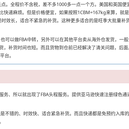
微长点。全程价不含税，差不多1000多一点一个方。美国和英国
麻烦。但是价格便宜，如果按照1CBM=167kg来算，就是几块
，但是时效长，适合不紧急的补货。这种更多适合的是旺季大批量
，也可以做FBA中转，另外可以在其他平台卖从海外仓发货，一
货，补货时间也短。而且货物到仓前已经解决了清关问题，后面
新平台。
务、所以就出现了FBA头程服务。提供亚马逊快速注册绿色通道、
以上价格还是不错的、时效快、适合紧急补货。而且快递都是免预约
。