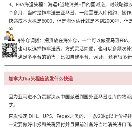
3、FBA海运头程：海运+当地清关+目的国派送，时效略
个多月，当时是拖车送去亚马逊，一般需要入库预约，操作比快递
快递成本大概是6000，但是海运估计就是不到2000吧
的。
4、海外仓调拨：把货放在海外仓，一个可以做亚马逊FBA
库，也可以选择拖车送货。方式灵活简便，也可以多频次补
同时满足多平台的销售，比如自建平台、wish，还有很多
加拿大fba头程应该发什么快递
因为亚马逊不负责解决从中国派送到国外亚马逊仓库的物流服
式。
直发快递;DHL、UPS、Fedex之类的、一般20kg
一定要做好申报和关税预付并且提前准备好当地清关进口商