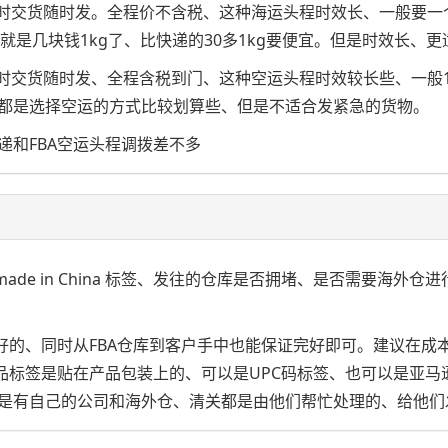
、随时交货随时发。全程价不含税、这种海运头程时效长、一般要
、就是几块钱1kg了、比快递的30多1kg要便宜。但是时效长、
随时交货随时发、全程含税到门、这种空运头程时效较长些、一般1
都是选择空运的方式比较划算些、但是不适合发紧急的货物。
递和FBA空运头程调拨差不多
ade in China 标签、发往的仓库是否拥堵、是否需要海
完好的、同时从FBA仓库到客户手中也能保证完好即可。建议在
品标签是贴在产品包装上的、可以是UPC码标签、也可以是亚马
是有自己的公司和海外仓、清关都是由他们帮忙处理的、给他们