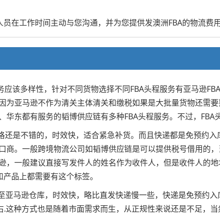
人员在工作时间主动与您沟通，并为您提供发澳洲FBA的物流费
务应该多样性，针对不同货物选择不同FBA头程服务有亚马逊F
因为亚马逊不作为清关主体清关和缴税如果是大批量货物还需要熟
华东都有服务的韬博供应链有多种FBA头程服务。不过，FBA
kg以上价格还是不错的，时效快，适合紧急补货。而且快递都是免预
口商。一般跨境物流公司如韬博供应链是可以提供税号借用的，
逊，一般建议直接写发件人的姓名作为收件人，但是收件人的地
外箱和产品上都需要有这个标签。
送至亚马逊仓库，时效快，略比直发快递慢一些，快递是免预约
左右.这种方式也是随着市面需求而生，从正规性来说还是不足，