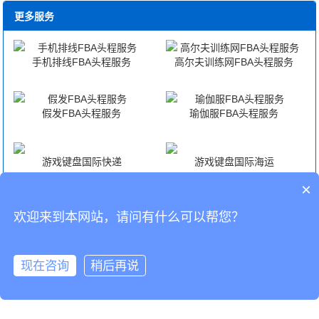
更多服务
手机排线FBA头程服务
高尔夫训练网FBA头程服务
假发FBA头程服务
瑜伽服FBA头程服务
游戏键盘国际快递
游戏键盘国际海运
×
游戏键盘国际空运
游戏键盘海外仓代发货
欢迎来到本网站，请问有什么可以帮您？
CopyRight © 深圳市韬博供应链有限公司
现在咨询
稍后再说
海外仓代发
国际物流
联系我们