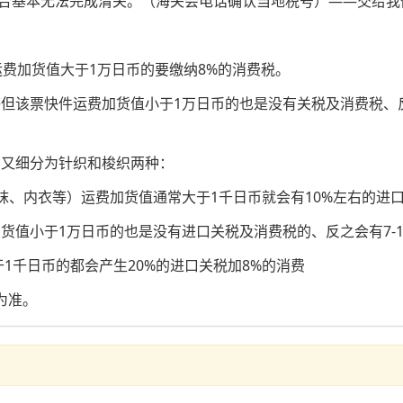
合基本无法完成清关。（海关会电话确认当地税号）——交给我
运费加货值大于1万日币的要缴纳8%的消费税。
等但该票快件运费加货值小于1万日币的也是没有关税及消费税、反
品又细分为针织和梭织两种：
、内衣等）运费加货值通常大于1千日币就会有10%左右的进口
值小于1万日币的也是没有进口关税及消费税的、反之会有7-10
千日币的都会产生20%的进口关税加8%的消费
为准。