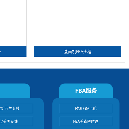
务
蒸面机FBA头程
FBA服务
宝新西兰专线
欧洲FBA卡航
宝美国专线
FBA美森限时达