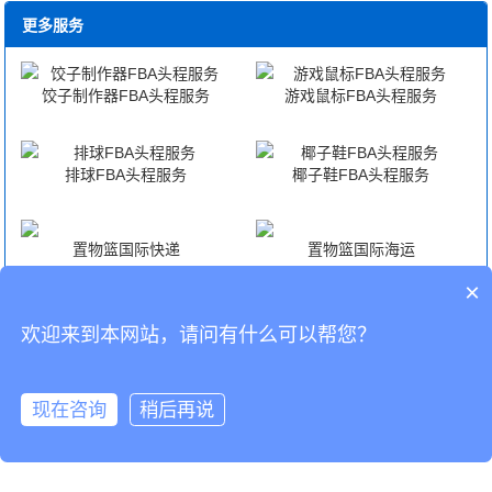
更多服务
饺子制作器FBA头程服务
游戏鼠标FBA头程服务
排球FBA头程服务
椰子鞋FBA头程服务
置物篮国际快递
置物篮国际海运
×
置物篮国际空运
置物篮海外仓代发货
欢迎来到本网站，请问有什么可以帮您？
CopyRight © 深圳市韬博供应链有限公司
现在咨询
稍后再说
海外仓代发
国际物流
联系我们